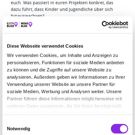
euch. Was passiert in euren Projekten konkret, das
dazu führt, dass Kinder und Jugendliche über sich
hinauswachsen?
Wir haben den Luxus, viel mit Freiwilligkeit Arbeiten zu
dürfen. Wer erstmal eher zurückgezogen mit Jonglage-
Material und Gesicht zur Zeltwand üben möchte, kann das
beispielsweise tun. Und dann darf die Person im eigenen
Diese Webseite verwendet Cookies
Tempo entscheiden, vielleicht doch eine Disziplin in einer
Wir verwenden Cookies, um Inhalte und Anzeigen zu
Gruppe oder mit Körperkontakt auszuprobieren. Viele
personalisieren, Funktionen für soziale Medien anbieten
Requisiten wie ein Trapez haben einen hohen
zu können und die Zugriffe auf unsere Website zu
Aufforderungscharakter. Teilnehmende sehen Bewegungen,
analysieren. Außerdem geben wir Informationen zu Ihrer
welche sie lernen „möchten“, nicht „sollen“.
Verwendung unserer Website an unsere Partner für
5. Die langfristige Wirkung der
soziale Medien, Werbung und Analysen weiter. Unsere
Jugendarbeit: Selbstbewusstsein
Partner führen diese Informationen möglicherweise mit
weiteren Daten zusammen, die Sie ihnen bereitgestellt
und Gelassenheit
haben oder die sie im Rahmen Ihrer Nutzung der Dienste
Was sind typische Veränderungen, die ihr bei Kindern
gesammelt haben.
Einwilligungsauswahl
und Jugendlichen beobachtet, die regelmäßig an euren
Notwendig
Projekten teilnehmen?