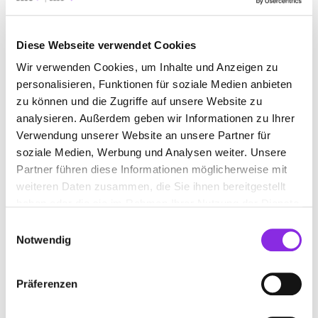
BILDUNG & MEDIEN
EINKAUFEN & SHOPPEN
Diese Webseite verwendet Cookies
ESSEN & TRINKEN
GESUNDHEIT & MEDIZIN
Wir verwenden Cookies, um Inhalte und Anzeigen zu
RECHT & GELD
REISEN & ÜBERNACHTEN
personalisieren, Funktionen für soziale Medien anbieten
zu können und die Zugriffe auf unsere Website zu
SERVICE & DIENSTLEISTUNGEN
SPORT & FREIZEIT
analysieren. Außerdem geben wir Informationen zu Ihrer
Verwendung unserer Website an unsere Partner für
soziale Medien, Werbung und Analysen weiter. Unsere
Partner führen diese Informationen möglicherweise mit
weiteren Daten zusammen, die Sie ihnen bereitgestellt
haben oder die sie im Rahmen Ihrer Nutzung der Dienste
gesammelt haben.
Einwilligungsauswahl
Notwendig
Präferenzen