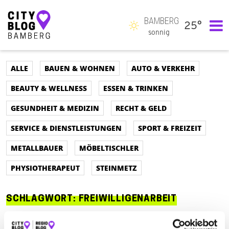
BAMBERG
25°
Hauptnavigation
sonnig
ALLE
BAUEN & WOHNEN
AUTO & VERKEHR
BEAUTY & WELLNESS
ESSEN & TRINKEN
GESUNDHEIT & MEDIZIN
RECHT & GELD
SERVICE & DIENSTLEISTUNGEN
SPORT & FREIZEIT
METALLBAUER
MÖBELTISCHLER
PHYSIOTHERAPEUT
STEINMETZ
SCHLAGWORT:
FREIWILLIGENARBEIT
ALLE
AUTO & VERKEHR
BEAUTY & WELLNESS